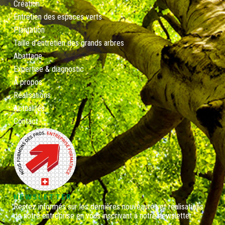
Création
Entretien des espaces verts
Plantation
Taille d’entretien des grands arbres
Abattage
Expertise & diagnostic
À propos
Réalisations
Actualités
Contact
NEWSLETTER
Restez informés sur les dernières nouveautés et réalisations
de notre entreprise en vous inscrivant à notre newsletter.