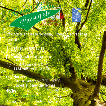
Paysagiste en Suisse romande – Création, entretien et
expertise
+41 (0)21 803 27 11
info@cachin-paysagiste.ch
Ch. des Jonquilles 3
1134 Vufflens-le-Château
Horaire
Lundi au vendredi : 7:00 – 17:00
Samedi et dimanche fermés
LIENS RAPIDES
Accueil