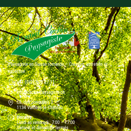
Paysagiste en Suisse romande – Création, entretien et
expertise
+41 (0)21 803 27 11
info@cachin-paysagiste.ch
Ch. des Jonquilles 3
1134 Vufflens-le-Château
Horaire
Lundi au vendredi : 7:00 – 17:00
Samedi et dimanche fermés