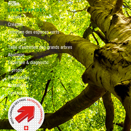
LIENS RAPIDES
Accueil
Création
Entretien des espaces verts
Plantation
Taille d’entretien des grands arbres
Abattage
Expertise & diagnostic
À propos
Réalisations
Actualités
Contact