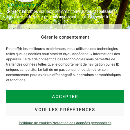
NEWSLETTER
Restez informés sur les dernières nouveautés et réalisations
de notre entreprise en vous inscrivant à notre newsletter.
Gérer le consentement
J'ai lu et j'accepte la politique de confidentialité d'Arnaud Cachin Sàrl
Pour offrir les meilleures expériences, nous utilisons des technologies
.
En savoir plus
.
telles que les cookies pour stocker et/ou accéder aux informations des
appareils. Le fait de consentir à ces technologies nous permettra de
S'INSCRIRE
traiter des données telles que le comportement de navigation ou les ID
JURIDIQUE
uniques sur ce site. Le fait de ne pas consentir ou de retirer son
consentement peut avoir un effet négatif sur certaines caractéristiques
Impressum
et fonctions.
Protection des données personnelles
Politique de cookies
ACCEPTER
VOIR LES PRÉFÉRENCES
© Copyright – 2026 – Arnaud Cachin Sàrl . Tous droits réservés par
Politique de cookies
Protection des données personnelles
www.cOOmmunication.com
&
www.defi-pme.com