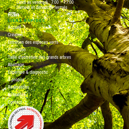
Lundi au vendredi : 7:00 – 17:00
Samedi et dimanche fermés
LIENS RAPIDES
Accueil
Création
Entretien des espaces verts
Plantation
Taille d’entretien des grands arbres
Abattage
Expertise & diagnostic
À propos
Réalisations
Actualités
Contact