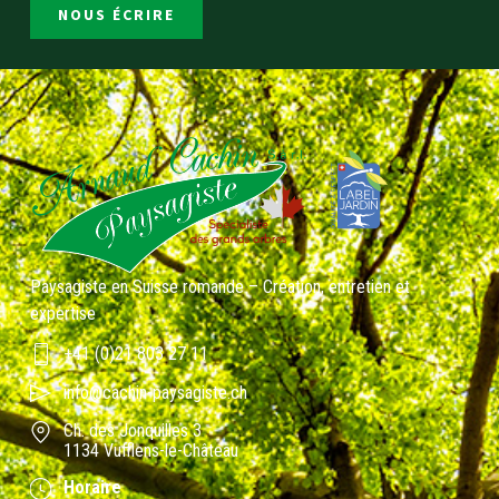
NOUS ÉCRIRE
Paysagiste en Suisse romande – Création, entretien et
expertise
+41 (0)21 803 27 11
info@cachin-paysagiste.ch
Ch. des Jonquilles 3
1134 Vufflens-le-Château
Horaire