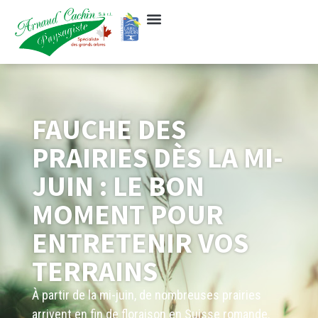
FAUCHE DES
PRAIRIES DÈS LA MI-
JUIN : LE BON
MOMENT POUR
ENTRETENIR VOS
TERRAINS
À partir de la mi-juin, de nombreuses prairies
arrivent en fin de floraison en Suisse romande.