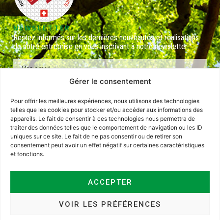
NEWSLETTER
Restez informés sur les dernières nouveautés et réalisations
de notre entreprise en vous inscrivant à notre newsletter.
Gérer le consentement
J'ai lu et j'accepte la politique de confidentialité d'Arnaud Cachin Sàrl
Pour offrir les meilleures expériences, nous utilisons des technologies
.
En savoir plus
.
telles que les cookies pour stocker et/ou accéder aux informations des
appareils. Le fait de consentir à ces technologies nous permettra de
S'INSCRIRE
traiter des données telles que le comportement de navigation ou les ID
JURIDIQUE
uniques sur ce site. Le fait de ne pas consentir ou de retirer son
consentement peut avoir un effet négatif sur certaines caractéristiques
Impressum
et fonctions.
Protection des données personnelles
Politique de cookies
ACCEPTER
VOIR LES PRÉFÉRENCES