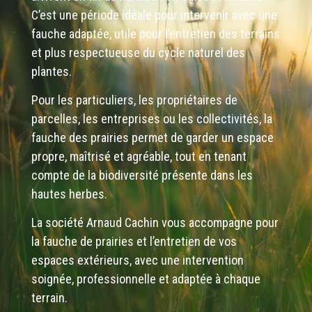
C’est une période idéale pour intervenir avec une
fauche adaptée, utile pour l’entretien des terrains
et plus respectueuse du cycle naturel des
plantes.
Pour les particuliers, les propriétaires de
parcelles, les entreprises ou les collectivités, la
fauche des prairies permet de garder un espace
propre, maîtrisé et agréable, tout en tenant
compte de la biodiversité présente dans les
hautes herbes.
La société Arnaud Cachin vous accompagne pour
la fauche de prairies et l’entretien de vos
espaces extérieurs, avec une intervention
soignée, professionnelle et adaptée à chaque
terrain.