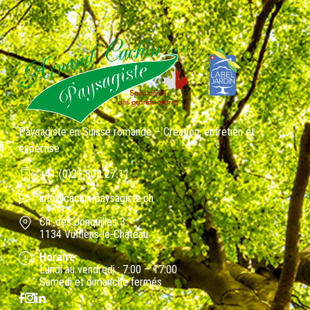
Paysagiste en Suisse romande – Création, entretien et
expertise
+41 (0)21 803 27 11
info@cachin-paysagiste.ch
Ch. des Jonquilles 3
1134 Vufflens-le-Château
Horaire
Lundi au vendredi : 7:00 – 17:00
Samedi et dimanche fermés