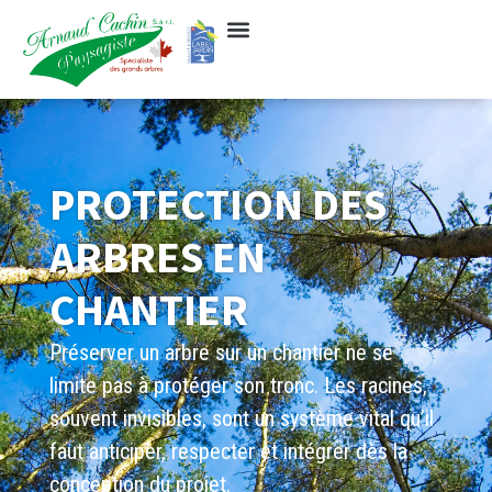
PROTECTION DES
ARBRES EN
CHANTIER
Préserver un arbre sur un chantier ne se
limite pas à protéger son tronc. Les racines,
souvent invisibles, sont un système vital qu’il
faut anticiper, respecter et intégrer dès la
conception du projet.