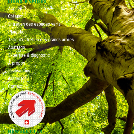
LIENS RAPIDES
Accueil
Création
Entretien des espaces verts
Plantation
Taille d’entretien des grands arbres
Abattage
Expertise & diagnostic
À propos
Réalisations
Actualités
Contact
NEWSLETTER