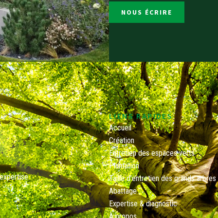
NOUS ÉCRIRE
LIENS RAPIDES
Accueil
Création
Entretien des espaces verts
Plantation
 expertise
Taille d’entretien des grands arbres
Abattage
Expertise & diagnostic
À propos