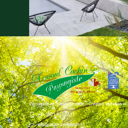
Paysagiste en Suisse romande – Création, entretien et
+41 (0)21 803 27 11
info@cachin-paysagiste.ch