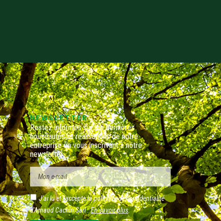
NEWSLETTER
Restez informés sur les dernières
nouveautés et réalisations de notre
entreprise en vous inscrivant à notre
newsletter.
J'ai lu et j'accepte la politique de confidentialité
d'Arnaud Cachin Sàrl .
En savoir plus
.